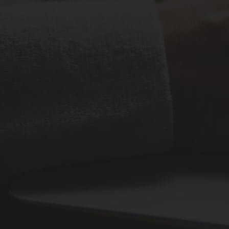
Office : AlMaabila-Muscat Governorate-Sultanate
of Oman.
+96877574042
__________________
Malaysian Office : WISMA SPH LOT PT 31113,
BATU 9, JALAN RAWANG, MUKIM DAERAH
GOMBAK, 68100, BATU CAVES
+6018-3970732