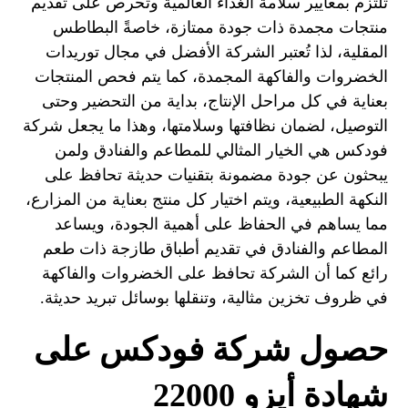
تلتزم بمعايير سلامة الغذاء العالمية وتحرص على تقديم
منتجات مجمدة ذات جودة ممتازة، خاصةً البطاطس
المقلية، لذا تُعتبر الشركة الأفضل في مجال توريدات
الخضروات والفاكهة المجمدة، كما يتم فحص المنتجات
بعناية في كل مراحل الإنتاج، بداية من التحضير وحتى
التوصيل، لضمان نظافتها وسلامتها، وهذا ما يجعل شركة
فودكس هي الخيار المثالي للمطاعم والفنادق ولمن
يبحثون عن جودة مضمونة بتقنيات حديثة تحافظ على
النكهة الطبيعية، ويتم اختيار كل منتج بعناية من المزارع،
مما يساهم في الحفاظ على أهمية الجودة، ويساعد
المطاعم والفنادق في تقديم أطباق طازجة ذات طعم
رائع كما أن الشركة تحافظ على الخضروات والفاكهة
في ظروف تخزين مثالية، وتنقلها بوسائل تبريد حديثة.
حصول شركة فودكس على
شهادة أيزو 22000