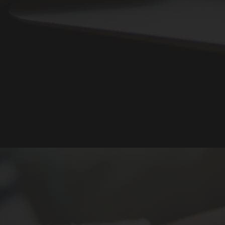
info@foodex-eg.com
30 El Wafaa St, Floor No1 ,El-Estad Area, Tanta ,
Egypt
+20403332801
+201202021034
+201080272747
__________________