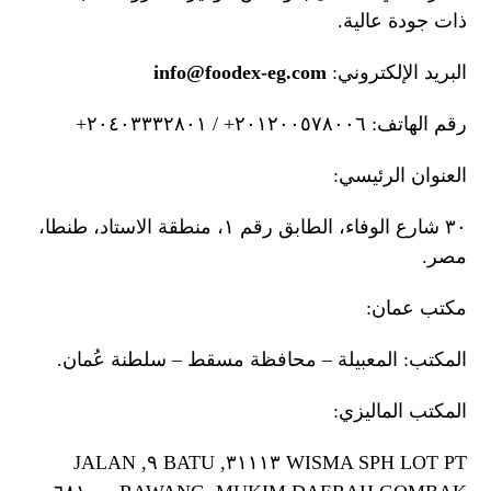
ذات جودة عالية.
البريد الإلكتروني:
info@foodex-eg.com
رقم الهاتف: ٢٠١٢٠٠٥٧٨٠٠٦+ / ٢٠٤٠٣٣٣٢٨٠١+
العنوان الرئيسي:
٣٠ شارع الوفاء، الطابق رقم ١، منطقة الاستاد، طنطا،
مصر.
مكتب عمان:
المكتب: المعبيلة – محافظة مسقط – سلطنة عُمان.
المكتب الماليزي:
WISMA SPH LOT PT ٣١١١٣, BATU ٩, JALAN