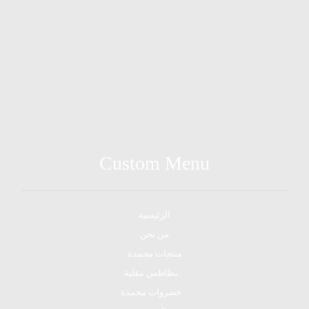
Wednesday
9AM - 4PM
Thursday
9AM - 4PM
Custom Menu
الرئيسية
من نحن
منتجات مجمدة
بطاطس مقلية
خضروات مجمدة