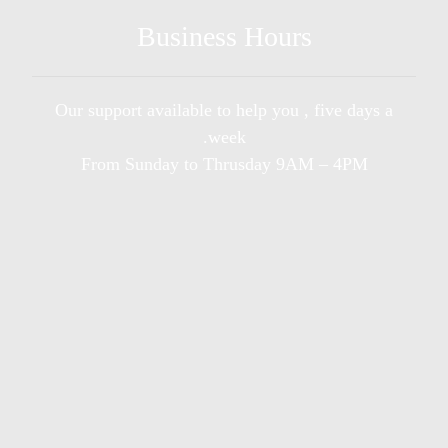
Business Hours
Our support available to help you , five days a
week.
From Sunday to Thrusday 9AM – 4PM
Sunday
9AM - 4PM
Monday
9AM - 4PM
Tusday
9AM - 4PM