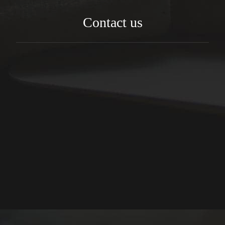
Contact us
info@foodex-eg.com
30 El Wafaa St, Floor No1 ,El-Estad Area, Tanta ,
Egypt
+20403332801
+201202021034