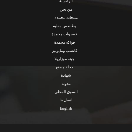
الرئيسية
من نحن
منتجات مجمدة
بطاطس مقلية
خضروات مجمدة
فواكه مجمدة
كاتشب ومايونيز
جبنه موزاريلا
دجاج مصنع
شهادة
مدونة
السوق المحلي
اتصل بنا
English