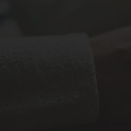
+201080272747
__________________
Office : AlMaabila-Muscat Governorate-Sultanate
of Oman.
+96877574042
__________________
Malaysian Office : WISMA SPH LOT PT 31113,