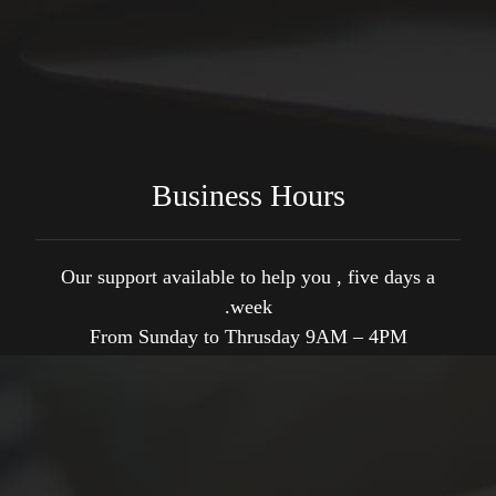
BATU 9, JALAN RAWANG, MUKIM DAERAH
GOMBAK, 68100, BATU CAVES
+6018-3970732
Business Hours
Our support available to help you , five days a
week.
From Sunday to Thrusday 9AM – 4PM
Sunday
9AM - 4PM